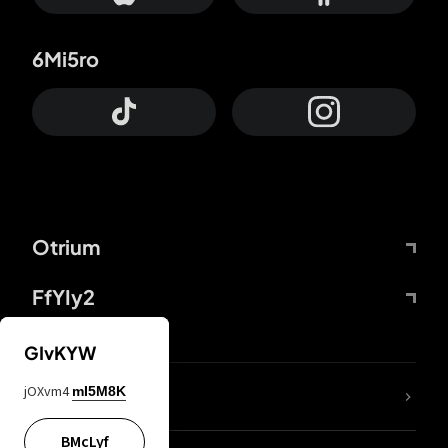
6Mi5ro
Otrium
FfYIy2
GIvKYW
jOXvm4
mI5M8K
DDcvSo
BMcLyf