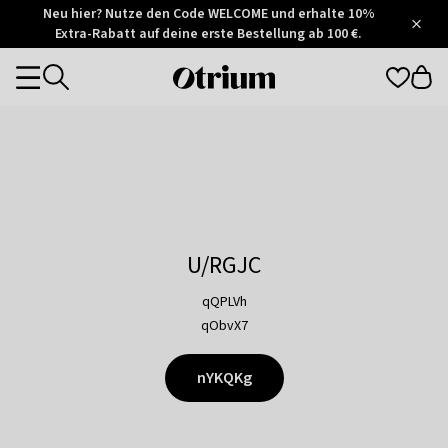
Otrium
Neu hier? Nutze den Code WELCOME und erhalte 10%
/
5
Extra-Rabatt auf deine erste Bestellung ab 100 €.
Trustpilot
score
Otrium
Categories
home
page
U/RGJC
qQPLVh
qObvX7
nYKQKg