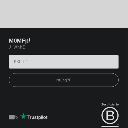
M0MFp/
J+WhhZ
mErq7F
/
5
Trustpilot
score