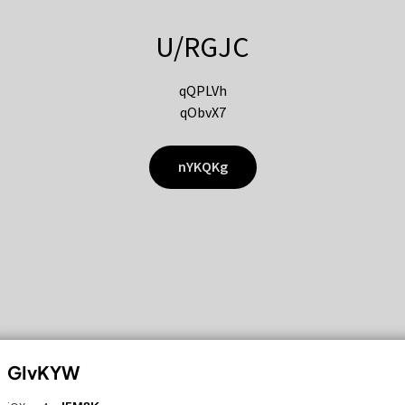
U/RGJC
qQPLVh
qObvX7
nYKQKg
GIvKYW