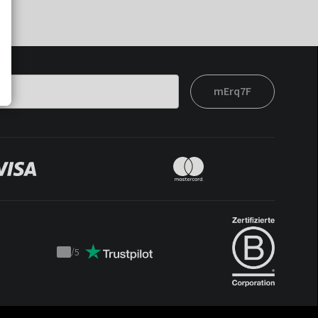
mErq7F
/
5
Trustpilot
score