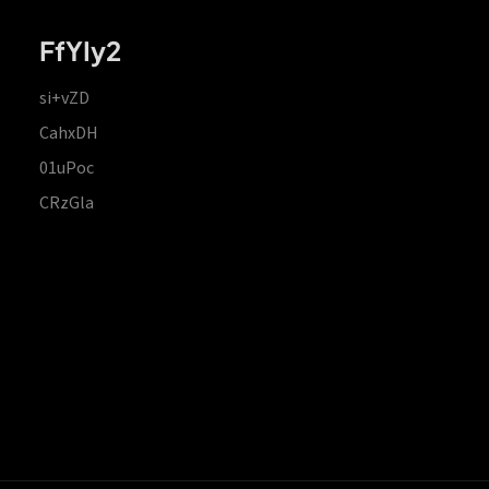
FfYIy2
si+vZD
CahxDH
01uPoc
CRzGla