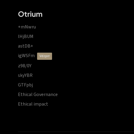
Otrium
+mNwru
lHjBUM
astDB+
igWSFm
vdzprr
z98/0Y
skyYBR
GTFpbj
Ethical Governance
Ethical impact