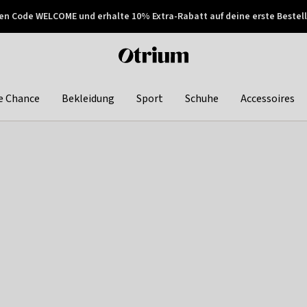
en Code WELCOME und erhalte 10% Extra-Rabatt auf deine erste Bestell
150€ !
Später zahlen
Otrium
home
page
e Chance
Bekleidung
Sport
Schuhe
Accessoires