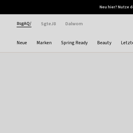
Otrium
Neu hier? Nutze d
Neue Angebote jede Woche
Kostenloser Versand ab 
Gender
8sgAQ/
SgteJ8
Dalwom
Neue
Marken
Spring Ready
Beauty
Letzt
Categories