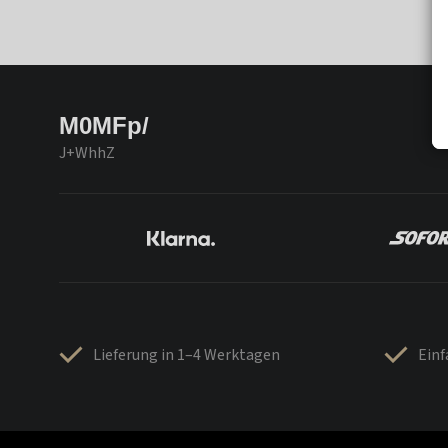
M0MFp/
J+WhhZ
Lieferung in 1–4 Werktagen
Ein