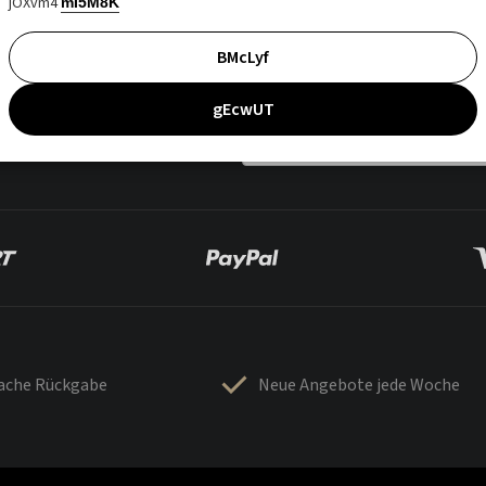
jOXvm4
mI5M8K
BMcLyf
gEcwUT
fache Rückgabe
Neue Angebote jede Woche