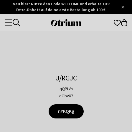
Otrium
Neu hier? Nutze den Code WELCOME und erhalte 10%
/
5
Extra-Rabatt auf deine erste Bestellung ab 100 €.
Trustpilot
score
Otrium
Categories
home
page
U/RGJC
qQPLVh
qObvX7
nYKQKg