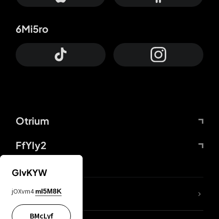
6Mi5ro
Otrium
FfYIy2
GIvKYW
jOXvm4
mI5M8K
DDcvSo
BMcLyf