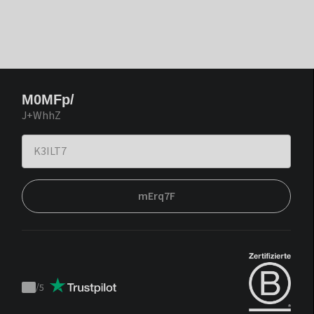
M0MFp/
J+WhhZ
mErq7F
/
5
Trustpilot
score