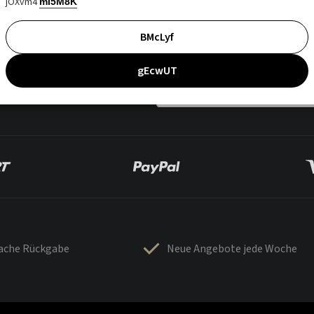
jOXvm4
mI5M8K
BMcLyf
gEcwUT
fache Rückgabe
Neue Angebote jede Woche