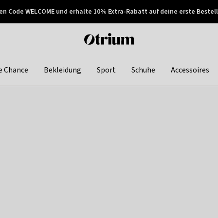
en Code WELCOME und erhalte 10% Extra-Rabatt auf deine erste Bestell
150€ !
Später zahlen
Otrium
home
page
e Chance
Bekleidung
Sport
Schuhe
Accessoires