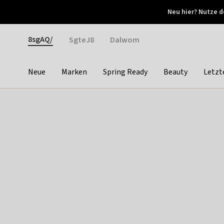
Otrium
Neu hier? Nutze d
Neue Angebote jede Woche
Kostenloser Versand ab 
Gender
8sgAQ/
SgteJ8
Dalwom
Neue
Marken
Spring Ready
Beauty
Letzt
Categories