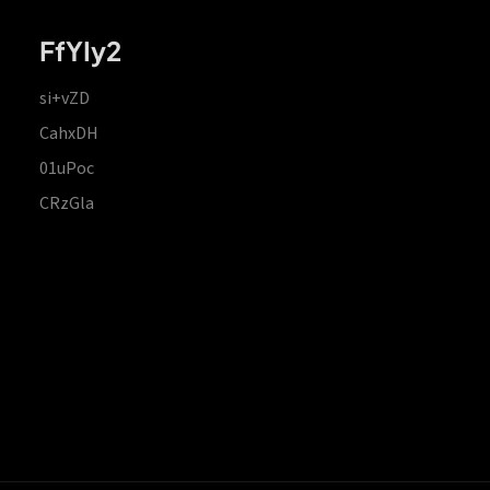
FfYIy2
si+vZD
CahxDH
01uPoc
CRzGla