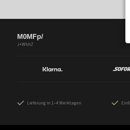
M0MFp/
J+WhhZ
Lieferung in 1–4 Werktagen
Ein