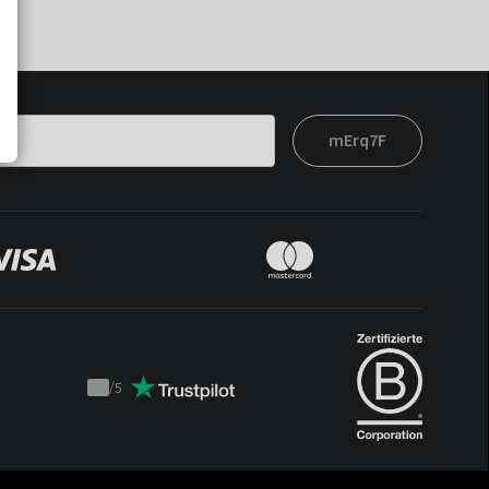
mErq7F
/
5
Trustpilot
score