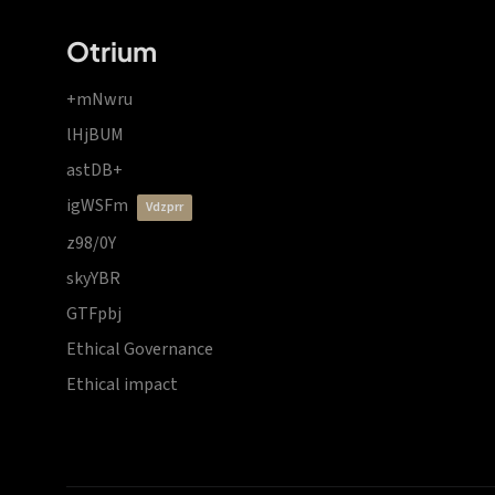
Otrium
+mNwru
lHjBUM
astDB+
igWSFm
vdzprr
z98/0Y
skyYBR
GTFpbj
Ethical Governance
Ethical impact