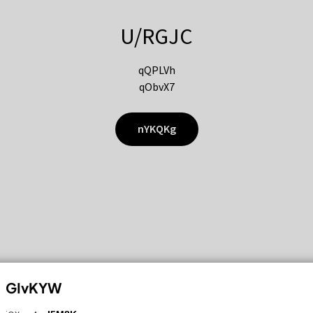
U/RGJC
qQPLVh
qObvX7
nYKQKg
GIvKYW