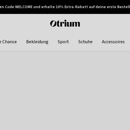
en Code WELCOME und erhalte 10% Extra-Rabatt auf deine erste Bestell
150€ !
Später zahlen
Otrium
home
page
e Chance
Bekleidung
Sport
Schuhe
Accessoires