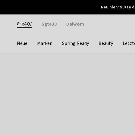
Otrium
Neu hier? Nutze d
Neue Angebote jede Woche
Kostenloser Versand ab 
Gender
8sgAQ/
SgteJ8
Dalwom
Neue
Marken
Spring Ready
Beauty
Letzt
Categories