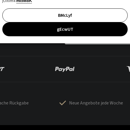
jOXvm4
mI5M8K
BMcLyf
gEcwUT
fache Rückgabe
Neue Angebote jede Woche