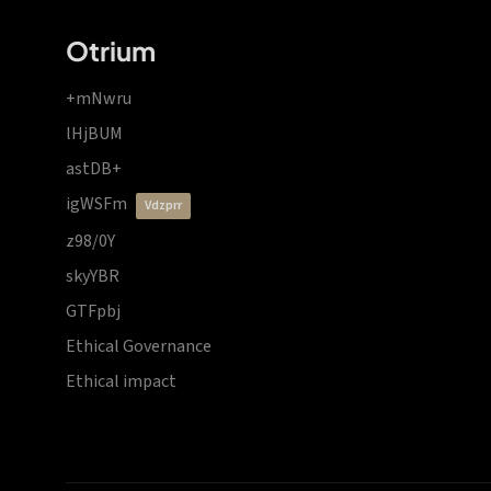
Otrium
+mNwru
lHjBUM
astDB+
igWSFm
vdzprr
z98/0Y
skyYBR
GTFpbj
Ethical Governance
Ethical impact