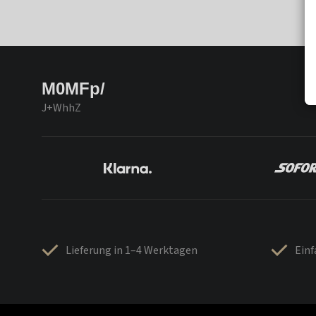
M0MFp/
J+WhhZ
Lieferung in 1–4 Werktagen
Ein