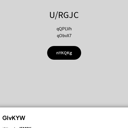
U/RGJC
qQPLVh
qObvX7
nYKQKg
GIvKYW