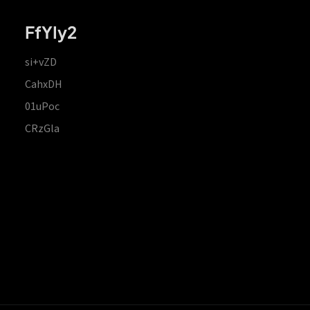
FfYIy2
si+vZD
CahxDH
01uPoc
CRzGla