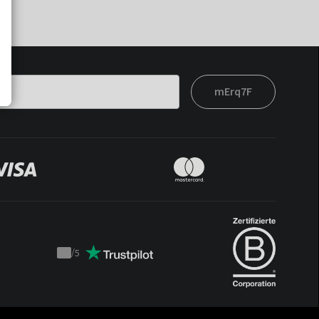
mErq7F
/
5
Trustpilot
score