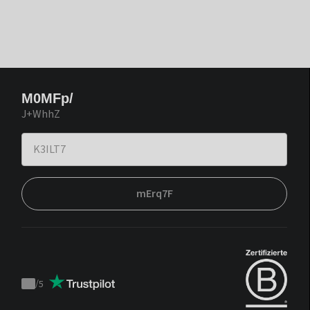
M0MFp/
J+WhhZ
mErq7F
/
5
Trustpilot
score