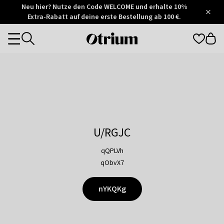
Otrium
Neu hier? Nutze den Code WELCOME und erhalte 10%
/
5
Extra-Rabatt auf deine erste Bestellung ab 100 €.
Trustpilot
score
Otrium
Categories
home
page
U/RGJC
qQPLVh
qObvX7
nYKQKg