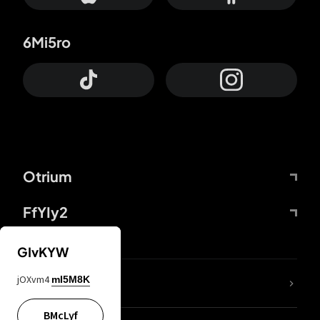
6Mi5ro
Otrium
FfYIy2
GIvKYW
jOXvm4
mI5M8K
DDcvSo
BMcLyf