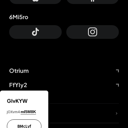
6Mi5ro
Otrium
FfYIy2
GIvKYW
jOXvm4
mI5M8K
DDcvSo
BMcLyf