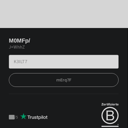
M0MFp/
J+WhhZ
mErq7F
/
5
Trustpilot
score