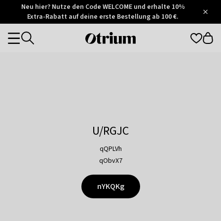
Otrium
Neu hier? Nutze den Code WELCOME und erhalte 10%
/
5
Extra-Rabatt auf deine erste Bestellung ab 100 €.
Trustpilot
score
Otrium
Categories
home
page
U/RGJC
qQPLVh
qObvX7
nYKQKg