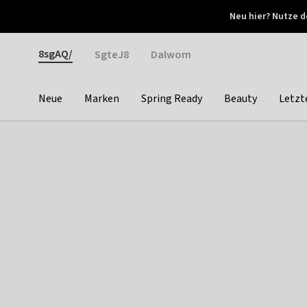
Otrium
Neu hier? Nutze d
Neue Angebote jede Woche
Kostenloser Versand ab 
Gender
8sgAQ/
SgteJ8
Dalwom
Neue
Marken
Spring Ready
Beauty
Letzt
Categories