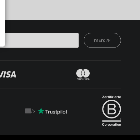
mErq7F
/
5
Trustpilot
score