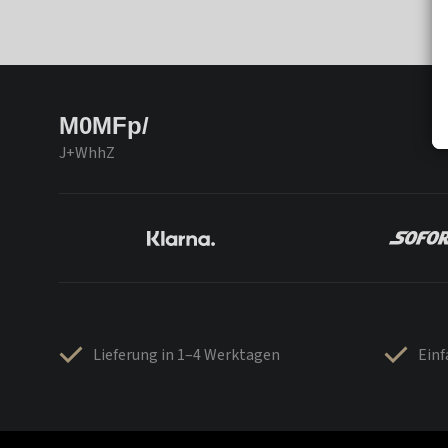
M0MFp/
J+WhhZ
Lieferung in 1–4 Werktagen
Ein