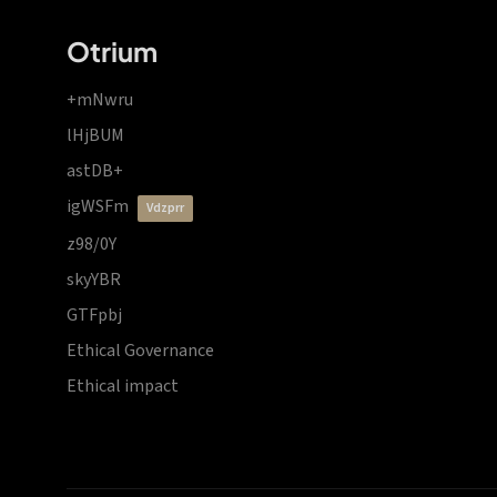
Otrium
+mNwru
lHjBUM
astDB+
igWSFm
vdzprr
z98/0Y
skyYBR
GTFpbj
Ethical Governance
Ethical impact