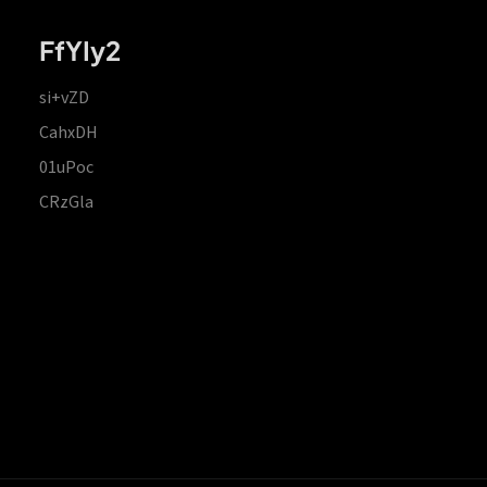
FfYIy2
si+vZD
CahxDH
01uPoc
CRzGla