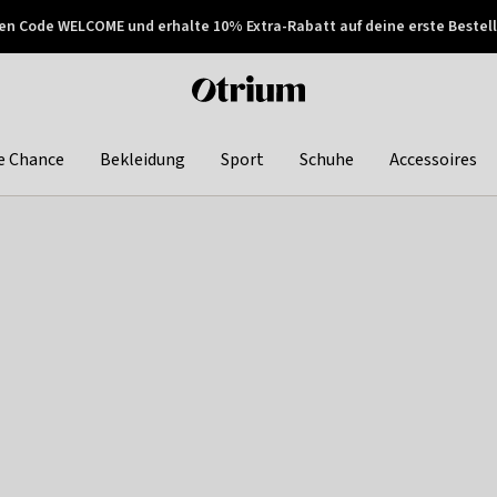
en Code WELCOME und erhalte 10% Extra-Rabatt auf deine erste Bestell
150€ !
Später zahlen
Otrium
home
page
e Chance
Bekleidung
Sport
Schuhe
Accessoires