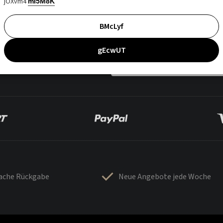
jOXvm4
mI5M8K
BMcLyf
gEcwUT
fache Rückgabe
Neue Angebote jede Woche