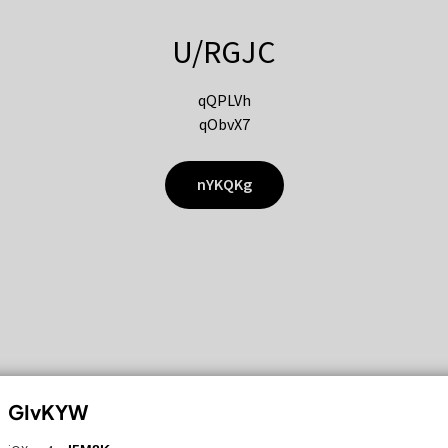
U/RGJC
qQPLVh
qObvX7
nYKQKg
GIvKYW