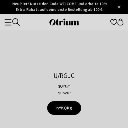
Otrium
Neu hier? Nutze den Code WELCOME und erhalte 10%
/
5
Extra-Rabatt auf deine erste Bestellung ab 100 €.
Trustpilot
score
Otrium
Categories
home
page
U/RGJC
qQPLVh
qObvX7
nYKQKg