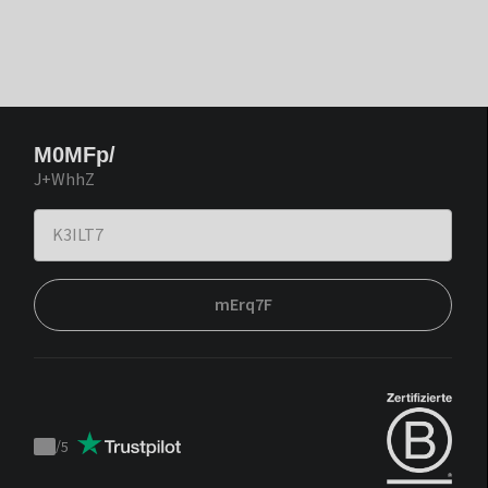
M0MFp/
J+WhhZ
mErq7F
/
5
Trustpilot
score