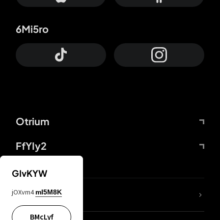
6Mi5ro
Otrium
FfYIy2
GIvKYW
jOXvm4
mI5M8K
DDcvSo
BMcLyf