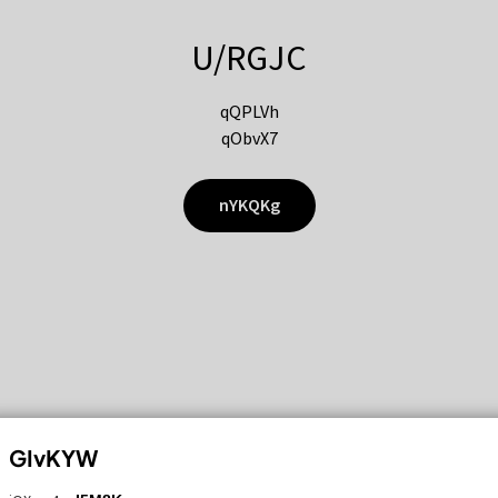
U/RGJC
qQPLVh
qObvX7
nYKQKg
GIvKYW