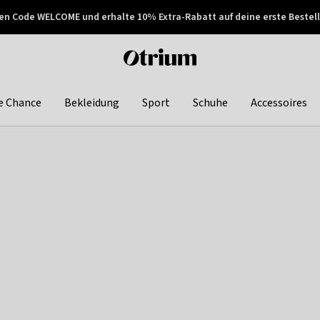
en Code WELCOME und erhalte 10% Extra-Rabatt auf deine erste Bestell
150€ !
Später zahlen
Otrium
home
page
e Chance
Bekleidung
Sport
Schuhe
Accessoires