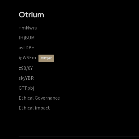
Otrium
+mNwru
lHjBUM
astDB+
igWSFm
vdzprr
z98/0Y
skyYBR
GTFpbj
Ethical Governance
Ethical impact