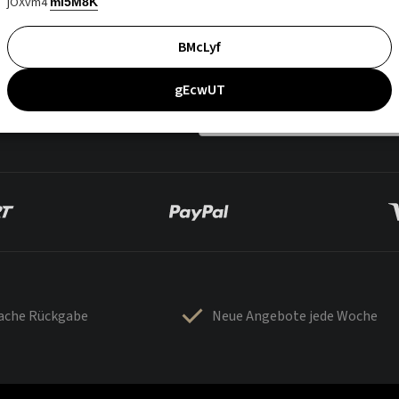
jOXvm4
mI5M8K
BMcLyf
gEcwUT
fache Rückgabe
Neue Angebote jede Woche