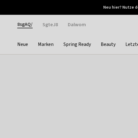
Otrium
Neu hier? Nutze d
Neue Angebote jede Woche
Kostenloser Versand ab 
Gender
8sgAQ/
SgteJ8
Dalwom
Neue
Marken
Spring Ready
Beauty
Letzt
Categories