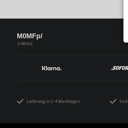
M0MFp/
J+WhhZ
Lieferung in 1–4 Werktagen
Ein