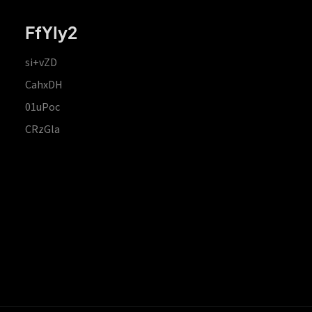
FfYIy2
si+vZD
CahxDH
01uPoc
CRzGla