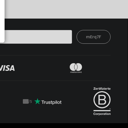
mErq7F
/
5
Trustpilot
score