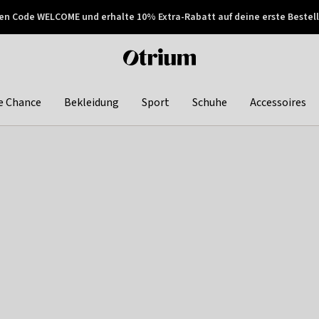
en Code WELCOME und erhalte 10% Extra-Rabatt auf deine erste Bestell
150€ !
Später zahlen
Otrium
home
page
e Chance
Bekleidung
Sport
Schuhe
Accessoires