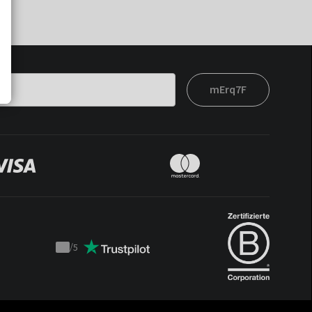
mErq7F
/
5
Trustpilot
score