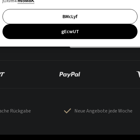
jOXvm4
mI5M8K
BMcLyf
gEcwUT
fache Rückgabe
Neue Angebote jede Woche