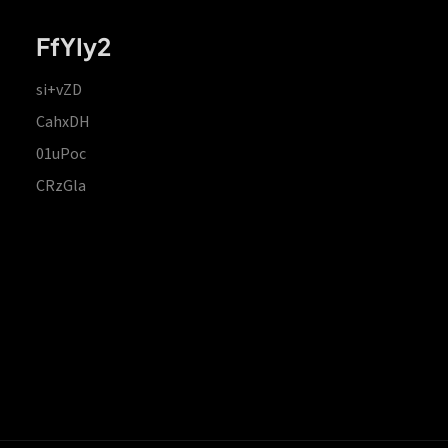
FfYIy2
si+vZD
CahxDH
01uPoc
CRzGla