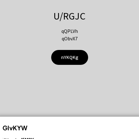
U/RGJC
qQPLVh
qObvX7
nYKQKg
GIvKYW