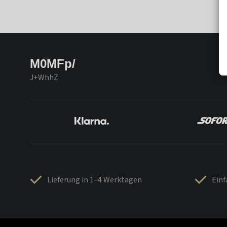
M0MFp/
J+WhhZ
Lieferung in 1–4 Werktagen
Ein