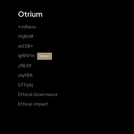
Otrium
+mNwru
lHjBUM
astDB+
igWSFm
vdzprr
z98/0Y
skyYBR
GTFpbj
Ethical Governance
Ethical impact