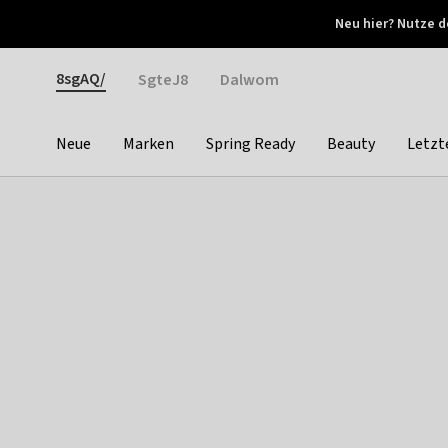
Otrium
Neu hier? Nutze d
Neue Angebote jede Woche
Kostenloser Versand ab 
Gender
8sgAQ/
SgteJ8
Dalwom
Neue
Marken
Spring Ready
Beauty
Letzt
Categories