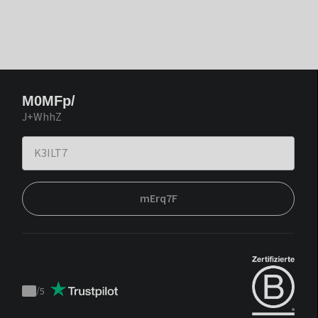
M0MFp/
J+WhhZ
mErq7F
/
5
Trustpilot
score