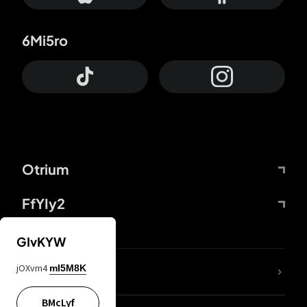
6Mi5ro
Otrium
FfYIy2
GIvKYW
jOXvm4
mI5M8K
DDcvSo
BMcLyf