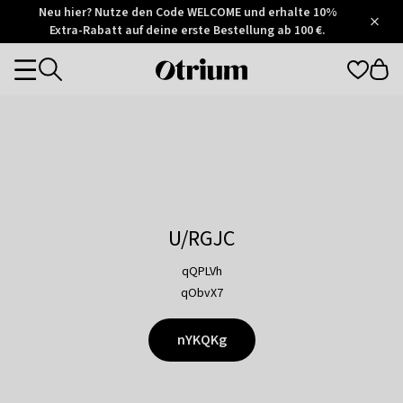
Otrium
Neu hier? Nutze den Code WELCOME und erhalte 10%
/
5
Extra-Rabatt auf deine erste Bestellung ab 100 €.
Trustpilot
score
Otrium
Categories
home
page
U/RGJC
qQPLVh
qObvX7
nYKQKg