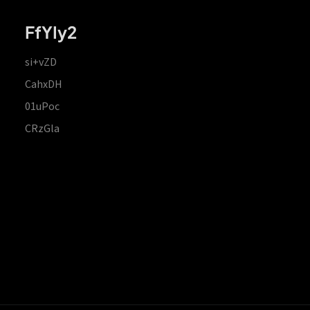
FfYIy2
si+vZD
CahxDH
01uPoc
CRzGla