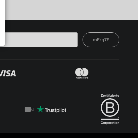
mErq7F
/
5
Trustpilot
score