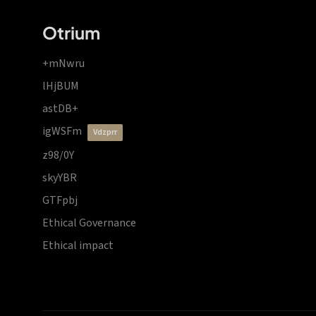
Otrium
+mNwru
lHjBUM
astDB+
igWSFm
vdzprr
z98/0Y
skyYBR
GTFpbj
Ethical Governance
Ethical impact