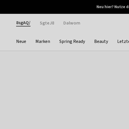
Otrium
Neu hier? Nutze d
Neue Angebote jede Woche
Kostenloser Versand ab 
Gender
8sgAQ/
SgteJ8
Dalwom
Neue
Marken
Spring Ready
Beauty
Letzt
Categories