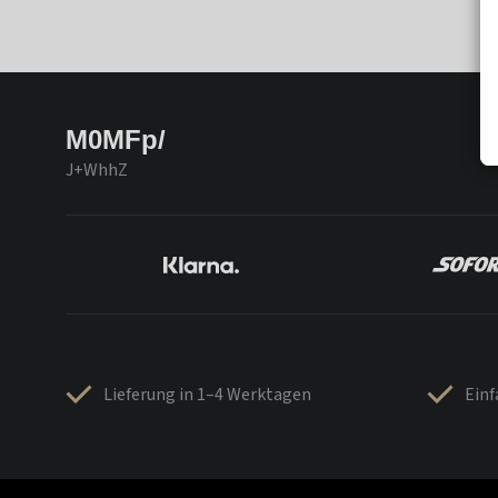
M0MFp/
J+WhhZ
Lieferung in 1–4 Werktagen
Ein