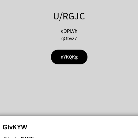
U/RGJC
qQPLVh
qObvX7
nYKQKg
GIvKYW