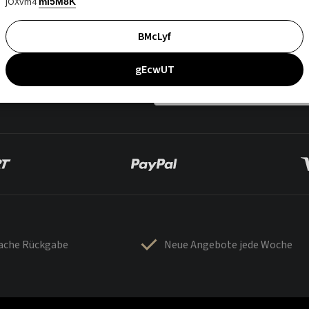
jOXvm4
mI5M8K
BMcLyf
gEcwUT
fache Rückgabe
Neue Angebote jede Woche