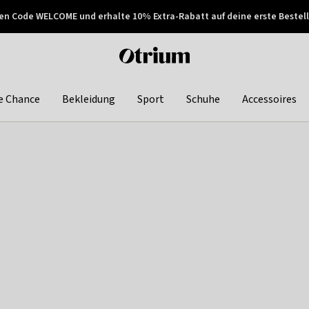
en Code WELCOME und erhalte 10% Extra-Rabatt auf deine erste Bestell
150€ !
Später zahlen
Otrium
home
page
e Chance
Bekleidung
Sport
Schuhe
Accessoires