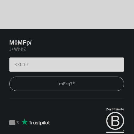
M0MFp/
J+WhhZ
mErq7F
/
5
Trustpilot
score