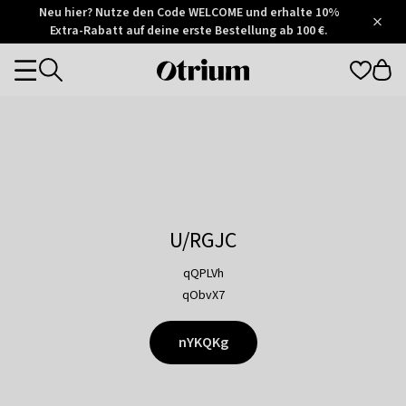
Otrium
Neu hier? Nutze den Code WELCOME und erhalte 10%
/
5
Extra-Rabatt auf deine erste Bestellung ab 100 €.
Trustpilot
score
Otrium
Categories
home
page
U/RGJC
qQPLVh
qObvX7
nYKQKg