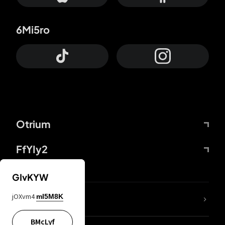
6Mi5ro
Otrium
FfYIy2
GIvKYW
jOXvm4
mI5M8K
DDcvSo
BMcLyf