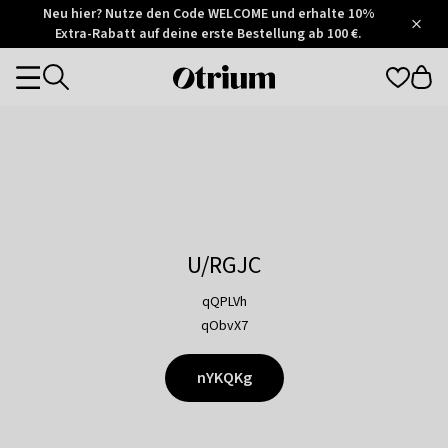
Otrium
Neu hier? Nutze den Code WELCOME und erhalte 10%
/
5
Extra-Rabatt auf deine erste Bestellung ab 100 €.
Trustpilot
score
Otrium
Categories
home
page
U/RGJC
qQPLVh
qObvX7
nYKQKg