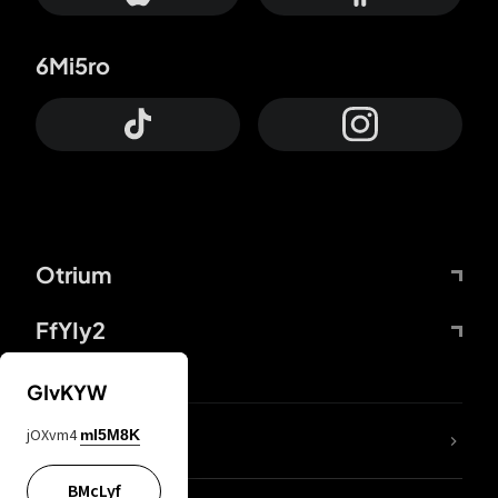
6Mi5ro
Otrium
FfYIy2
GIvKYW
jOXvm4
mI5M8K
DDcvSo
BMcLyf