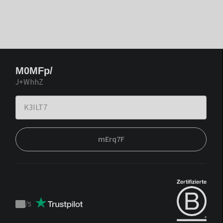
M0MFp/
J+WhhZ
mErq7F
/
5
Trustpilot
score