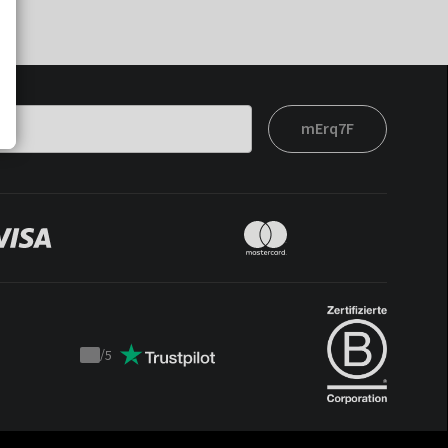
mErq7F
/
5
Trustpilot
score