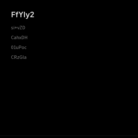
FfYIy2
si+vZD
CahxDH
01uPoc
CRzGla