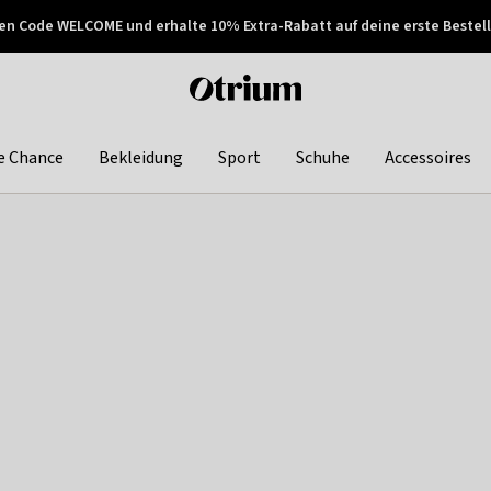
en Code WELCOME und erhalte 10% Extra-Rabatt auf deine erste Bestell
150€ !
Später zahlen
Otrium
home
page
e Chance
Bekleidung
Sport
Schuhe
Accessoires