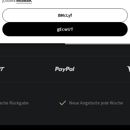
jOXvm4
mI5M8K
BMcLyf
gEcwUT
fache Rückgabe
Neue Angebote jede Woche