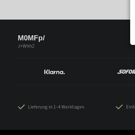
M0MFp/
J+WhhZ
Lieferung in 1–4 Werktagen
Ein