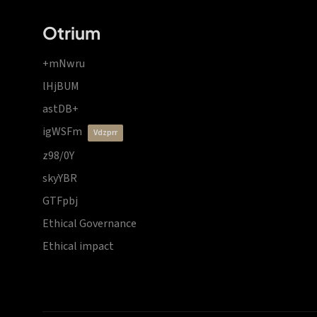
Otrium
+mNwru
lHjBUM
astDB+
igWSFm
vdzprr
z98/0Y
skyYBR
GTFpbj
Ethical Governance
Ethical impact