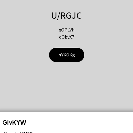
U/RGJC
qQPLVh
qObvX7
nYKQKg
GIvKYW