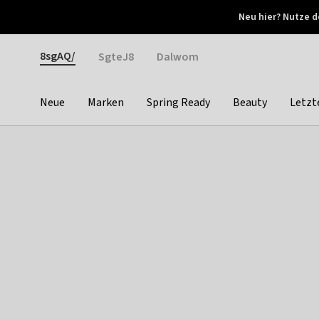
Otrium
Neu hier? Nutze d
Neue Angebote jede Woche
Kostenloser Versand ab 
Gender
8sgAQ/
SgteJ8
Dalwom
Neue
Marken
Spring Ready
Beauty
Letzt
Categories