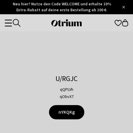
Otrium
Neu hier? Nutze den Code WELCOME und erhalte 10%
/
5
Extra-Rabatt auf deine erste Bestellung ab 100 €.
Trustpilot
score
Otrium
Categories
home
page
U/RGJC
qQPLVh
qObvX7
nYKQKg