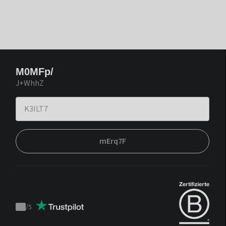
M0MFp/
J+WhhZ
mErq7F
/
5
Trustpilot
score