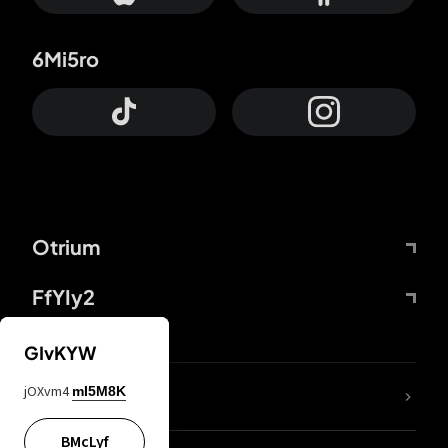
6Mi5ro
Otrium
FfYIy2
GIvKYW
jOXvm4
mI5M8K
DDcvSo
BMcLyf