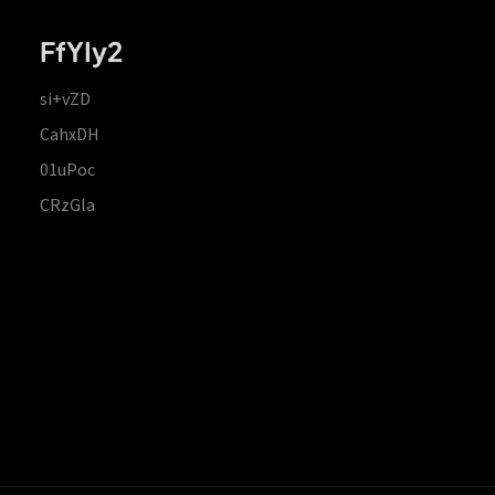
FfYIy2
si+vZD
CahxDH
01uPoc
CRzGla