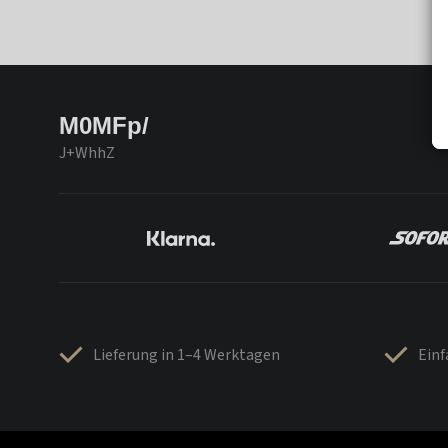
M0MFp/
J+WhhZ
Lieferung in 1–4 Werktagen
Ein