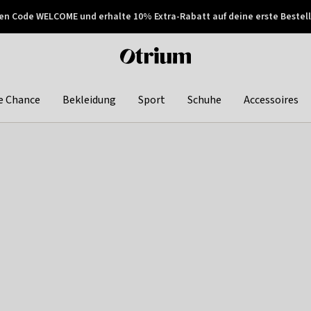
en Code WELCOME und erhalte 10% Extra-Rabatt auf deine erste Bestell
150€ !
Später zahlen
Otrium
home
page
e Chance
Bekleidung
Sport
Schuhe
Accessoires