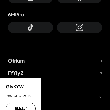
6Mi5ro
Otrium
FfYIy2
GIvKYW
jOXvm4
mI5M8K
DDcvSo
BMcLyf