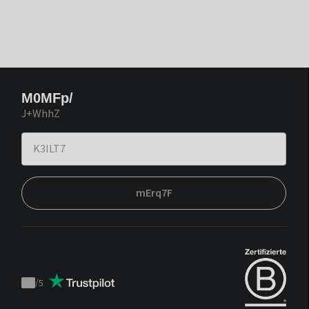
M0MFp/
J+WhhZ
mErq7F
/
5
Trustpilot
score