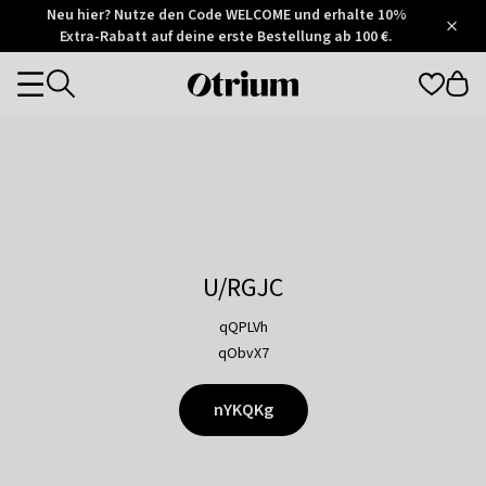
Otrium
Neu hier? Nutze den Code WELCOME und erhalte 10%
/
5
Extra-Rabatt auf deine erste Bestellung ab 100 €.
Trustpilot
score
Otrium
Categories
home
page
U/RGJC
qQPLVh
qObvX7
nYKQKg