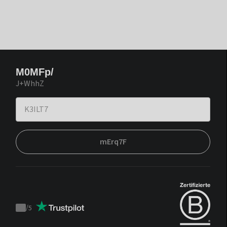
M0MFp/
J+WhhZ
mErq7F
/
5
Trustpilot
score