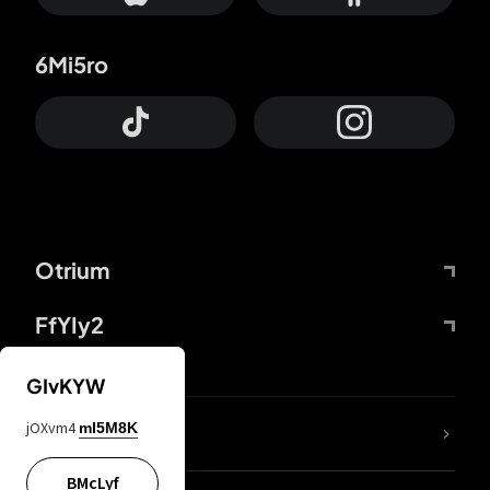
6Mi5ro
Otrium
FfYIy2
GIvKYW
jOXvm4
mI5M8K
DDcvSo
BMcLyf