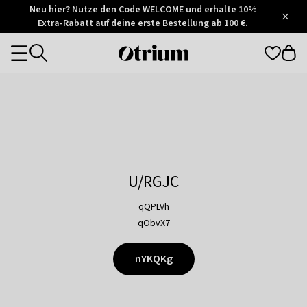
Otrium
Neu hier? Nutze den Code WELCOME und erhalte 10%
/
5
Extra-Rabatt auf deine erste Bestellung ab 100 €.
Trustpilot
score
Otrium
Categories
home
page
U/RGJC
qQPLVh
qObvX7
nYKQKg