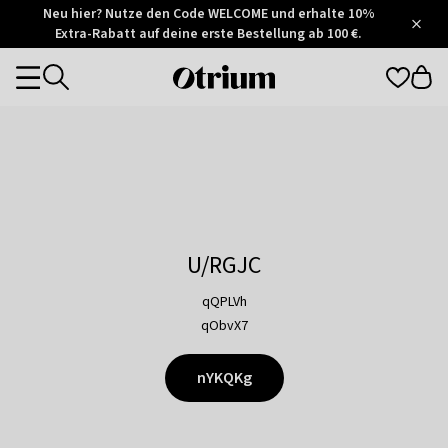
Otrium
Neu hier? Nutze den Code WELCOME und erhalte 10%
/
5
Extra-Rabatt auf deine erste Bestellung ab 100 €.
Trustpilot
score
Otrium
Categories
home
page
U/RGJC
qQPLVh
qObvX7
nYKQKg