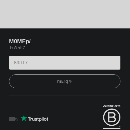
M0MFp/
J+WhhZ
mErq7F
/
5
Trustpilot
score