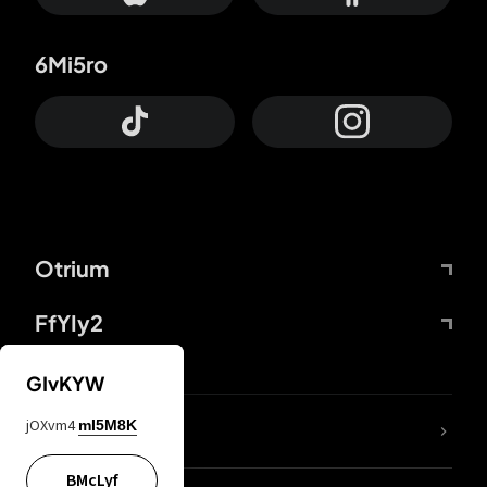
6Mi5ro
Otrium
FfYIy2
GIvKYW
jOXvm4
mI5M8K
DDcvSo
BMcLyf