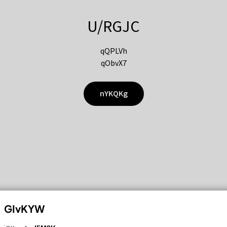
U/RGJC
qQPLVh
qObvX7
nYKQKg
GIvKYW