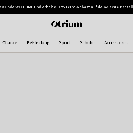
en Code WELCOME und erhalte 10% Extra-Rabatt auf deine erste Bestell
150€ !
Später zahlen
Otrium
home
page
e Chance
Bekleidung
Sport
Schuhe
Accessoires