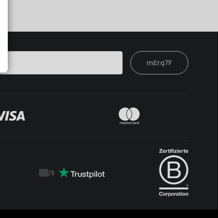
mErq7F
/
5
Trustpilot
score