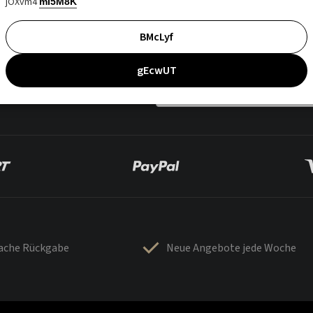
jOXvm4
mI5M8K
BMcLyf
gEcwUT
fache Rückgabe
Neue Angebote jede Woche