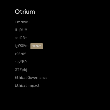
Otrium
+mNwru
lHjBUM
astDB+
igWSFm
vdzprr
z98/0Y
skyYBR
GTFpbj
Ethical Governance
Ethical impact