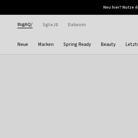
Otrium
Neu hier? Nutze d
Neue Angebote jede Woche
Kostenloser Versand ab 
Gender
8sgAQ/
SgteJ8
Dalwom
Neue
Marken
Spring Ready
Beauty
Letzt
Categories