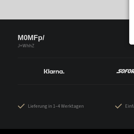
M0MFp/
J+WhhZ
Lieferung in 1–4 Werktagen
Ein