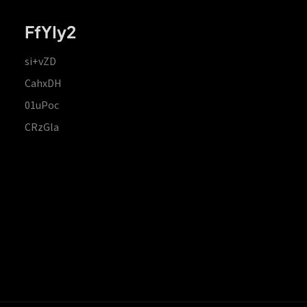
FfYIy2
si+vZD
CahxDH
01uPoc
CRzGla