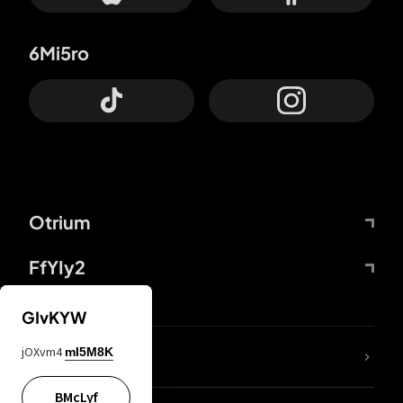
6Mi5ro
Otrium
FfYIy2
GIvKYW
jOXvm4
mI5M8K
DDcvSo
BMcLyf