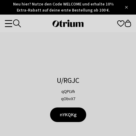
Otrium
Neu hier? Nutze den Code WELCOME und erhalte 10%
/
5
Extra-Rabatt auf deine erste Bestellung ab 100 €.
Trustpilot
score
Otrium
Categories
home
page
U/RGJC
qQPLVh
qObvX7
nYKQKg