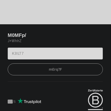
M0MFp/
J+WhhZ
mErq7F
/
5
Trustpilot
score