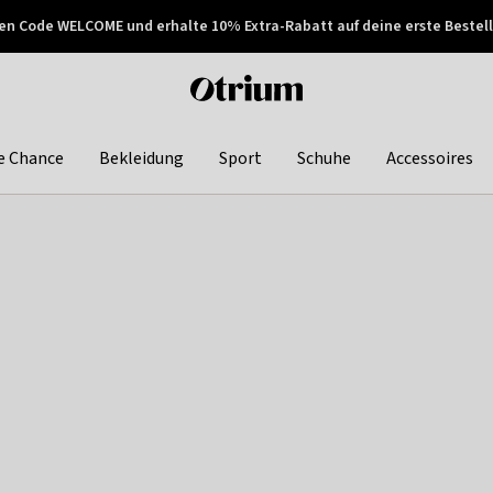
en Code WELCOME und erhalte 10% Extra-Rabatt auf deine erste Bestell
150€ !
Später zahlen
Otrium
home
page
e Chance
Bekleidung
Sport
Schuhe
Accessoires