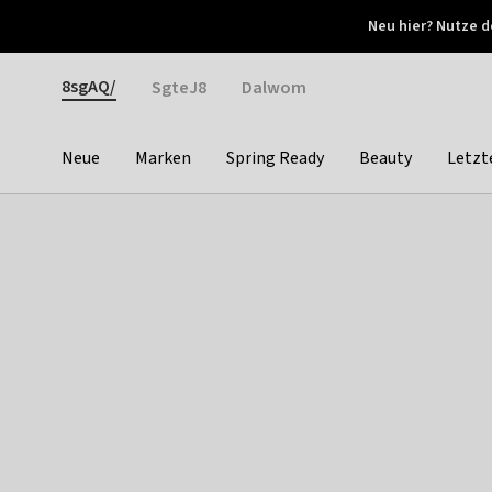
Otrium
Neu hier? Nutze d
Neue Angebote jede Woche
Kostenloser Versand ab 
Gender
8sgAQ/
SgteJ8
Dalwom
Neue
Marken
Spring Ready
Beauty
Letzt
Categories