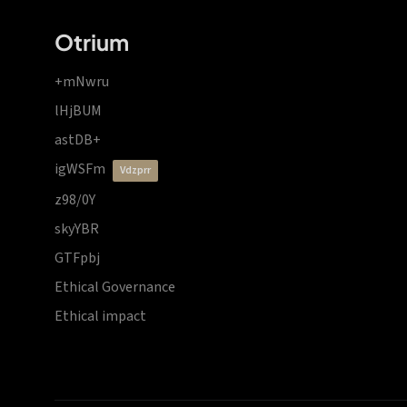
Otrium
+mNwru
lHjBUM
astDB+
igWSFm
vdzprr
z98/0Y
skyYBR
GTFpbj
Ethical Governance
Ethical impact