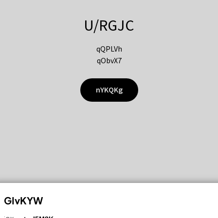
U/RGJC
qQPLVh
qObvX7
nYKQKg
GIvKYW