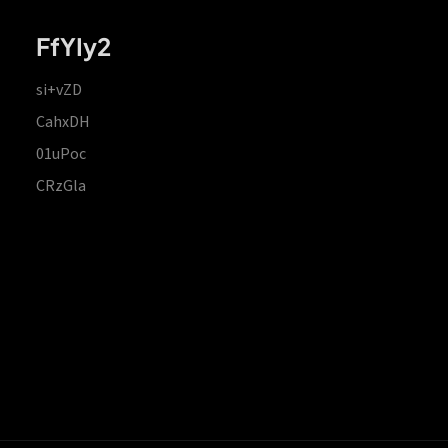
FfYIy2
si+vZD
CahxDH
01uPoc
CRzGla