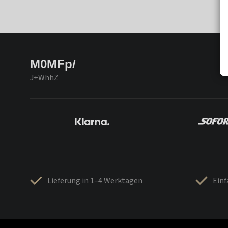
M0MFp/
J+WhhZ
Lieferung in 1–4 Werktagen
Ein