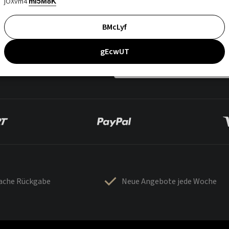
jOXvm4
mI5M8K
BMcLyf
gEcwUT
fache Rückgabe
Neue Angebote jede Woche