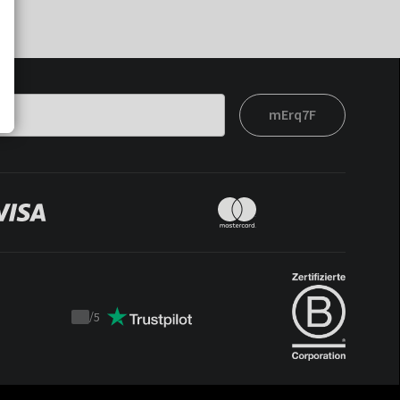
mErq7F
/
5
Trustpilot
score