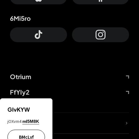
6Mi5ro
Otrium
FfYIy2
GIvKYW
jOXvm4
mI5M8K
DDcvSo
BMcLyf