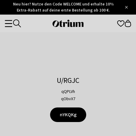
Otrium
Neu hier? Nutze den Code WELCOME und erhalte 10%
/
5
Extra-Rabatt auf deine erste Bestellung ab 100 €.
Trustpilot
score
Otrium
Categories
home
page
U/RGJC
qQPLVh
qObvX7
nYKQKg