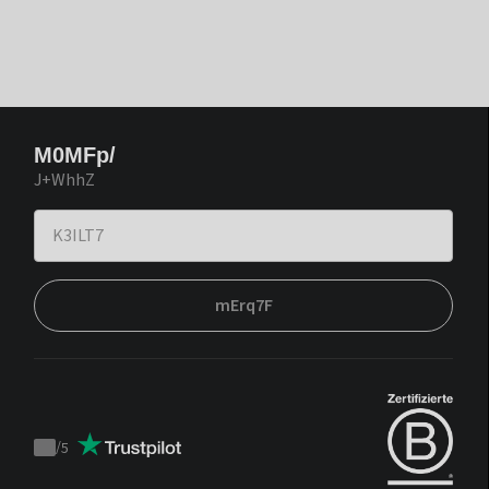
M0MFp/
J+WhhZ
mErq7F
/
5
Trustpilot
score