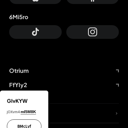
6Mi5ro
Otrium
FfYIy2
GIvKYW
jOXvm4
mI5M8K
DDcvSo
BMcLyf