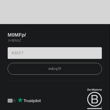
M0MFp/
J+WhhZ
mErq7F
/
5
Trustpilot
score