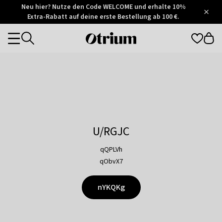
Otrium
Neu hier? Nutze den Code WELCOME und erhalte 10%
/
5
Extra-Rabatt auf deine erste Bestellung ab 100 €.
Trustpilot
score
Otrium
Categories
home
page
U/RGJC
qQPLVh
qObvX7
nYKQKg