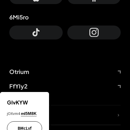
6Mi5ro
Otrium
FfYIy2
GIvKYW
jOXvm4
mI5M8K
DDcvSo
BMcLyf