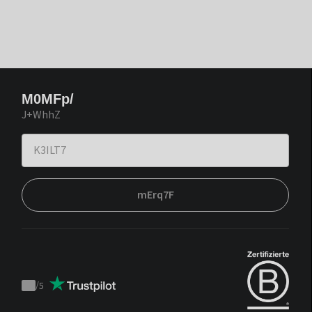
M0MFp/
J+WhhZ
mErq7F
/
5
Trustpilot
score