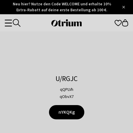
Otrium
Neu hier? Nutze den Code WELCOME und erhalte 10%
/
5
Extra-Rabatt auf deine erste Bestellung ab 100 €.
Trustpilot
score
Otrium
Categories
home
page
U/RGJC
qQPLVh
qObvX7
nYKQKg