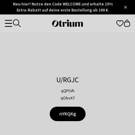
Otrium
Neu hier? Nutze den Code WELCOME und erhalte 10%
/
5
Extra-Rabatt auf deine erste Bestellung ab 100 €.
Trustpilot
score
Otrium
Categories
home
page
U/RGJC
qQPLVh
qObvX7
nYKQKg