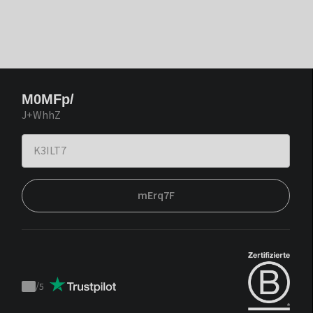
M0MFp/
J+WhhZ
mErq7F
/
5
Trustpilot
score