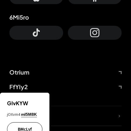
6Mi5ro
Otrium
FfYIy2
GIvKYW
jOXvm4
mI5M8K
DDcvSo
BMcLyf