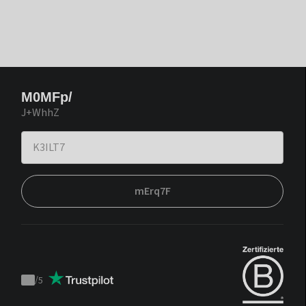
M0MFp/
J+WhhZ
mErq7F
/
5
Trustpilot
score