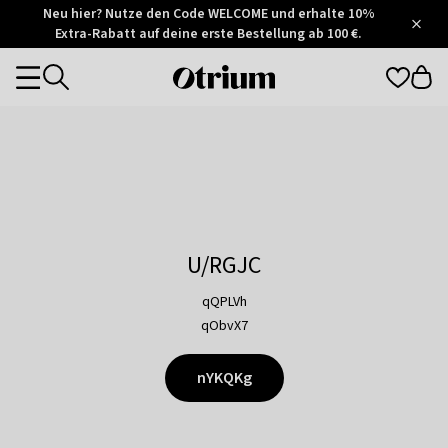
Otrium
Neu hier? Nutze den Code WELCOME und erhalte 10%
/
5
Extra-Rabatt auf deine erste Bestellung ab 100 €.
Trustpilot
score
Otrium
Categories
home
page
U/RGJC
qQPLVh
qObvX7
nYKQKg