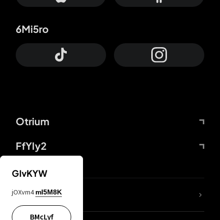
6Mi5ro
Otrium
FfYIy2
GIvKYW
jOXvm4
mI5M8K
DDcvSo
BMcLyf