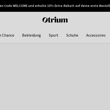
en Code WELCOME und erhalte 10% Extra-Rabatt auf deine erste Bestell
150€ !
Später zahlen
Otrium
home
page
e Chance
Bekleidung
Sport
Schuhe
Accessoires