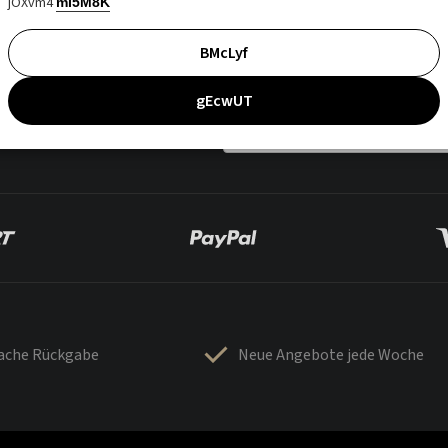
jOXvm4
mI5M8K
BMcLyf
gEcwUT
fache Rückgabe
Neue Angebote jede Woche