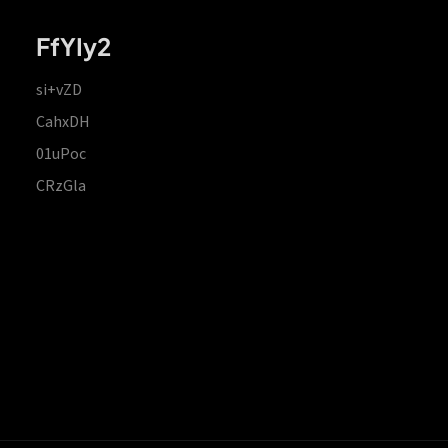
FfYIy2
si+vZD
CahxDH
01uPoc
CRzGla