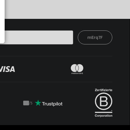
mErq7F
/
5
Trustpilot
score