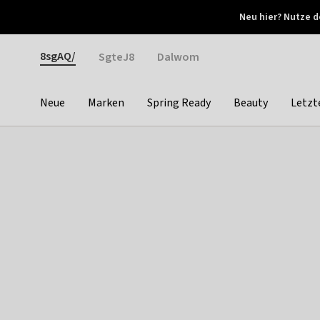
Otrium
Neu hier? Nutze d
Neue Angebote jede Woche
Kostenloser Versand ab 
Gender
8sgAQ/
SgteJ8
Dalwom
Neue
Marken
Spring Ready
Beauty
Letzt
Categories