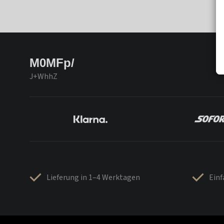
M0MFp/
J+WhhZ
Lieferung in 1–4 Werktagen
Ein