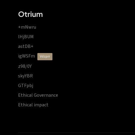
Otrium
+mNwru
lHjBUM
astDB+
igWSFm
vdzprr
z98/0Y
skyYBR
GTFpbj
Ethical Governance
Ethical impact