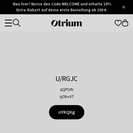
Otrium
Neu hier? Nutze den Code WELCOME und erhalte 10%
/
5
Extra-Rabatt auf deine erste Bestellung ab 100 €.
Trustpilot
score
Otrium
Categories
home
page
U/RGJC
qQPLVh
qObvX7
nYKQKg