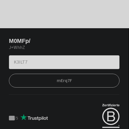
M0MFp/
J+WhhZ
mErq7F
/
5
Trustpilot
score