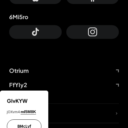
6Mi5ro
Otrium
FfYIy2
GIvKYW
jOXvm4
mI5M8K
DDcvSo
BMcLyf