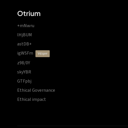
Otrium
+mNwru
lHjBUM
astDB+
igWSFm
vdzprr
z98/0Y
skyYBR
GTFpbj
Ethical Governance
Ethical impact