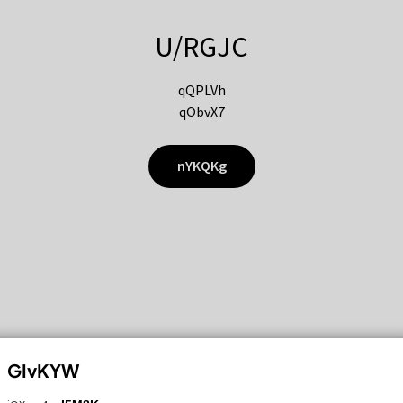
U/RGJC
qQPLVh
qObvX7
nYKQKg
GIvKYW