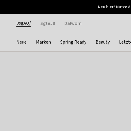
Otrium
Neu hier? Nutze d
Neue Angebote jede Woche
Kostenloser Versand ab 
Gender
8sgAQ/
SgteJ8
Dalwom
Neue
Marken
Spring Ready
Beauty
Letzt
Categories