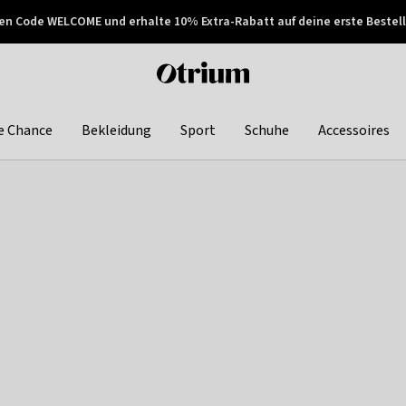
en Code WELCOME und erhalte 10% Extra-Rabatt auf deine erste Bestell
150€ !
Später zahlen
Otrium
home
page
e Chance
Bekleidung
Sport
Schuhe
Accessoires