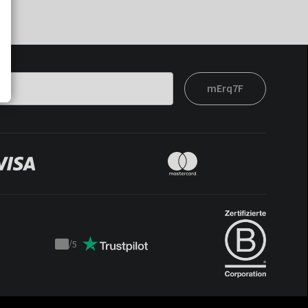
mErq7F
/
5
Trustpilot
score