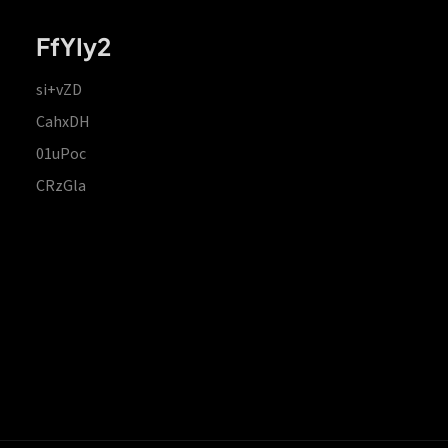
FfYIy2
si+vZD
CahxDH
01uPoc
CRzGla