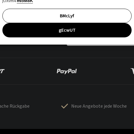
jOXvm4
mI5M8K
BMcLyf
gEcwUT
fache Rückgabe
Neue Angebote jede Woche