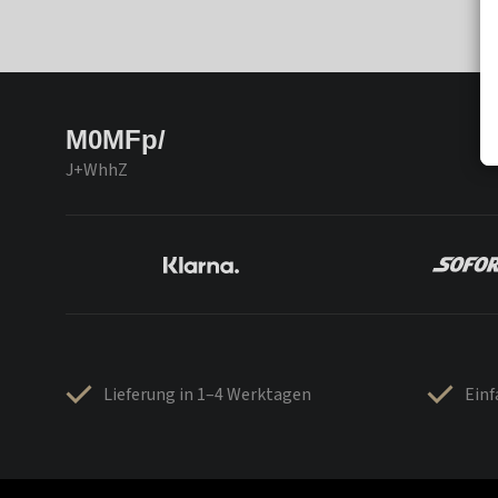
M0MFp/
J+WhhZ
Lieferung in 1–4 Werktagen
Ein