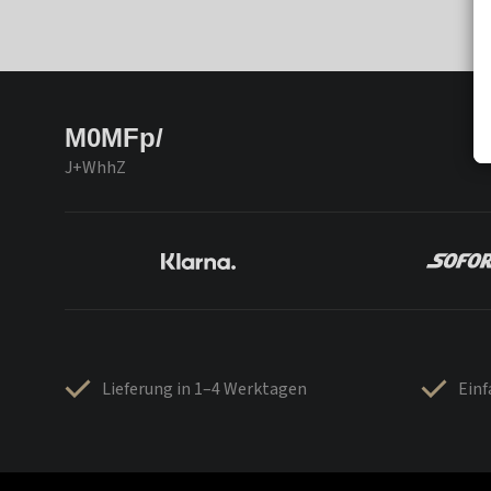
M0MFp/
J+WhhZ
Lieferung in 1–4 Werktagen
Ein