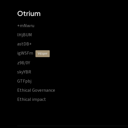
Otrium
+mNwru
lHjBUM
astDB+
igWSFm
vdzprr
z98/0Y
skyYBR
GTFpbj
Ethical Governance
Ethical impact