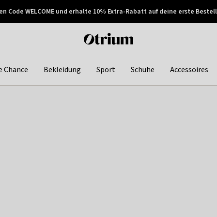
en Code WELCOME und erhalte 10% Extra-Rabatt auf deine erste Bestell
150€ !
Später zahlen
Otrium
home
page
e Chance
Bekleidung
Sport
Schuhe
Accessoires