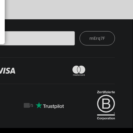
mErq7F
/
5
Trustpilot
score