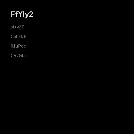
FfYIy2
si+vZD
CahxDH
01uPoc
CRzGla