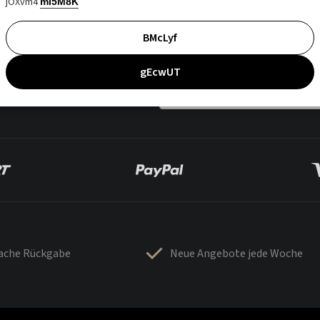
jOXvm4
mI5M8K
BMcLyf
gEcwUT
fache Rückgabe
Neue Angebote jede Woche