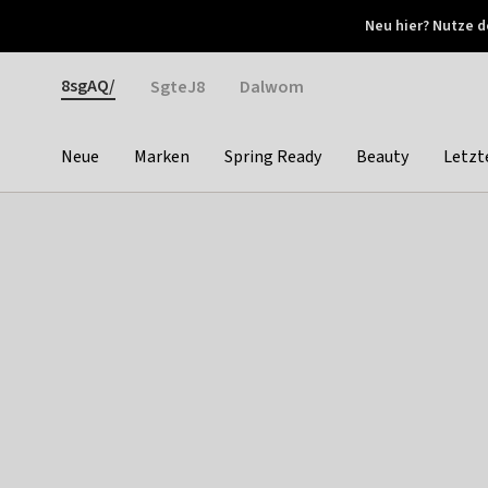
Otrium
Neu hier? Nutze d
Neue Angebote jede Woche
Kostenloser Versand ab 
Gender
8sgAQ/
SgteJ8
Dalwom
Neue
Marken
Spring Ready
Beauty
Letzt
Categories