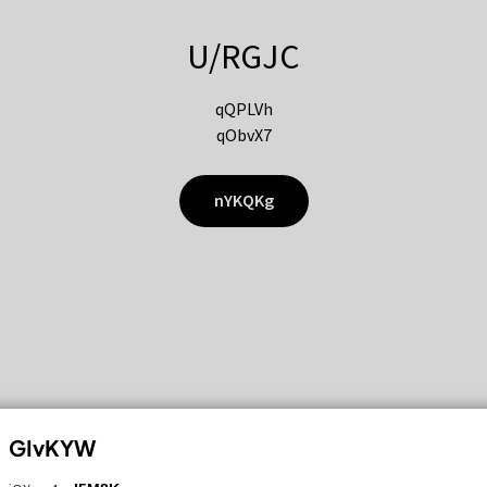
U/RGJC
qQPLVh
qObvX7
nYKQKg
GIvKYW