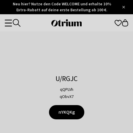
Otrium
Neu hier? Nutze den Code WELCOME und erhalte 10%
/
5
Extra-Rabatt auf deine erste Bestellung ab 100 €.
Trustpilot
score
Otrium
Categories
home
page
U/RGJC
qQPLVh
qObvX7
nYKQKg