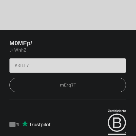
M0MFp/
J+WhhZ
mErq7F
/
5
Trustpilot
score