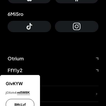
6Mi5ro
Otrium
FfYIy2
GIvKYW
jOXvm4
mI5M8K
DDcvSo
BMcLyf