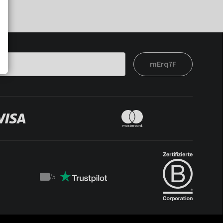
mErq7F
/
5
Trustpilot
score