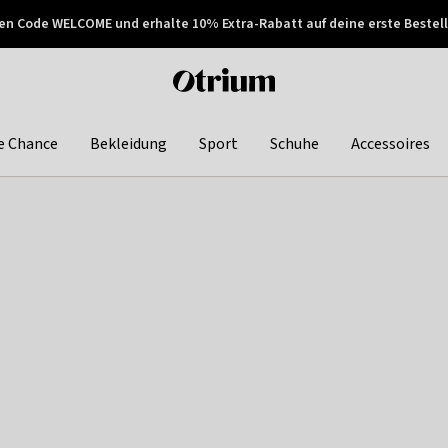
en Code WELCOME und erhalte 10% Extra-Rabatt auf deine erste Bestell
150€ !
Später zahlen
Otrium
home
page
e Chance
Bekleidung
Sport
Schuhe
Accessoires