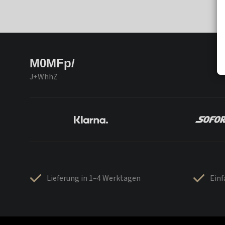
M0MFp/
J+WhhZ
Lieferung in 1–4 Werktagen
Ein