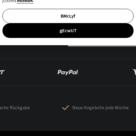
jOXvm4
mI5M8K
BMcLyf
gEcwUT
fache Rückgabe
Neue Angebote jede Woche