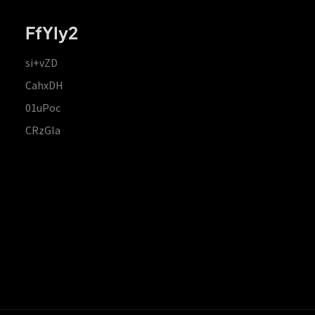
FfYIy2
si+vZD
CahxDH
01uPoc
CRzGla