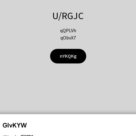
U/RGJC
qQPLVh
qObvX7
nYKQKg
GIvKYW