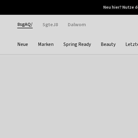
Otrium
Neu hier? Nutze d
Neue Angebote jede Woche
Kostenloser Versand ab 
Gender
8sgAQ/
SgteJ8
Dalwom
Neue
Marken
Spring Ready
Beauty
Letzt
Categories