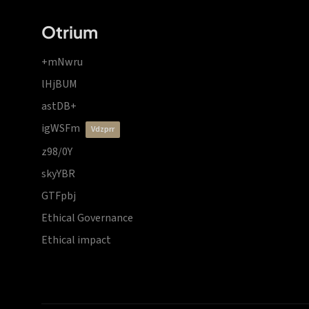
Otrium
+mNwru
lHjBUM
astDB+
igWSFm
vdzprr
z98/0Y
skyYBR
GTFpbj
Ethical Governance
Ethical impact