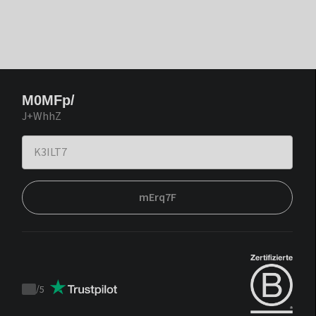
M0MFp/
J+WhhZ
mErq7F
/
5
Trustpilot
score