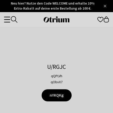
Otrium
Neu hier? Nutze den Code WELCOME und erhalte 10%
/
5
Extra-Rabatt auf deine erste Bestellung ab 100 €.
Trustpilot
score
Otrium
Categories
home
page
U/RGJC
qQPLVh
qObvX7
nYKQKg