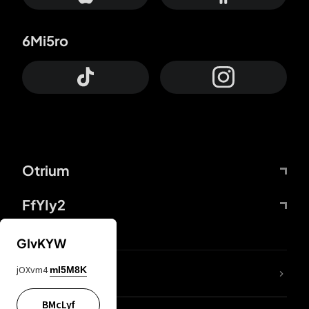
6Mi5ro
Otrium
FfYIy2
GIvKYW
jOXvm4
mI5M8K
DDcvSo
BMcLyf