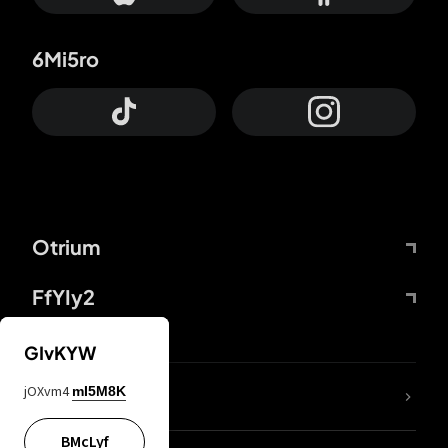
6Mi5ro
Otrium
FfYIy2
GIvKYW
jOXvm4
mI5M8K
DDcvSo
BMcLyf