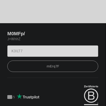
M0MFp/
J+WhhZ
mErq7F
/
5
Trustpilot
score