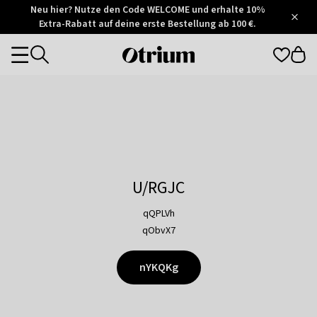
Otrium
Neu hier? Nutze den Code WELCOME und erhalte 10%
/
5
Extra-Rabatt auf deine erste Bestellung ab 100 €.
Trustpilot
score
Otrium
Categories
home
page
U/RGJC
qQPLVh
qObvX7
nYKQKg