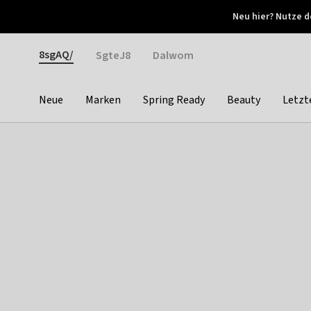
Otrium
Neu hier? Nutze d
Neue Angebote jede Woche
Kostenloser Versand ab 
Gender
8sgAQ/
SgteJ8
Dalwom
Neue
Marken
Spring Ready
Beauty
Letzt
Categories