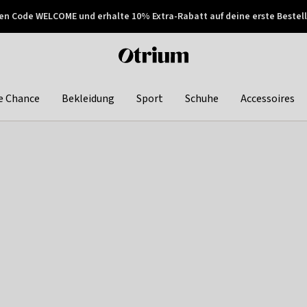
en Code WELCOME und erhalte 10% Extra-Rabatt auf deine erste Bestell
150€ !
Später zahlen
Otrium
home
page
e Chance
Bekleidung
Sport
Schuhe
Accessoires