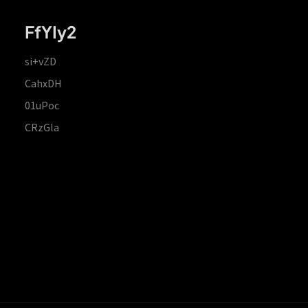
FfYIy2
si+vZD
CahxDH
01uPoc
CRzGla