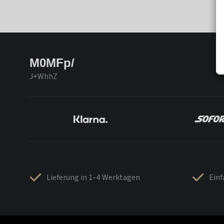
M0MFp/
J+WhhZ
Lieferung in 1–4 Werktagen
Ein