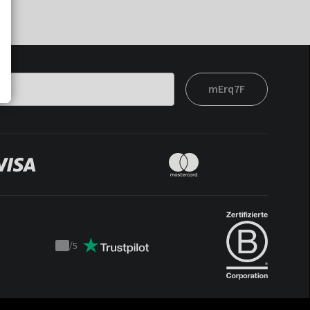
mErq7F
/
5
Trustpilot
score