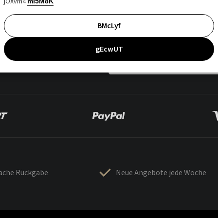
jOXvm4
mI5M8K
BMcLyf
gEcwUT
fache Rückgabe
Neue Angebote jede Woche