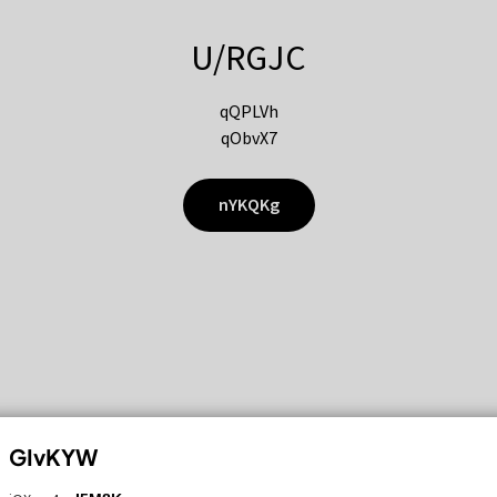
U/RGJC
qQPLVh
qObvX7
nYKQKg
GIvKYW