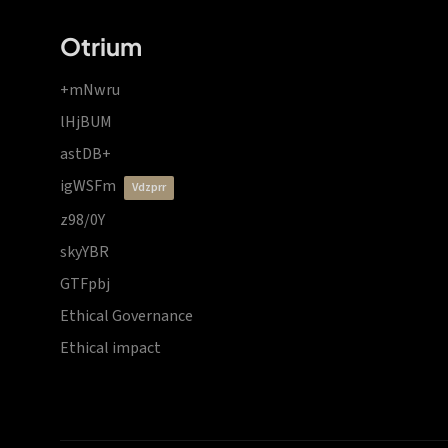
Otrium
+mNwru
lHjBUM
astDB+
igWSFm
vdzprr
z98/0Y
skyYBR
GTFpbj
Ethical Governance
Ethical impact