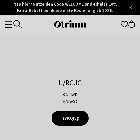
Otrium
Neu hier? Nutze den Code WELCOME und erhalte 10%
/
5
Extra-Rabatt auf deine erste Bestellung ab 100 €.
Trustpilot
score
Otrium
Categories
home
page
U/RGJC
qQPLVh
qObvX7
nYKQKg