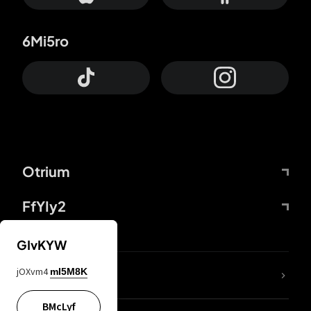
6Mi5ro
Otrium
FfYIy2
GIvKYW
jOXvm4
mI5M8K
DDcvSo
BMcLyf