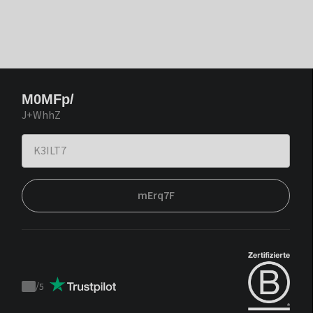
M0MFp/
J+WhhZ
mErq7F
/
5
Trustpilot
score