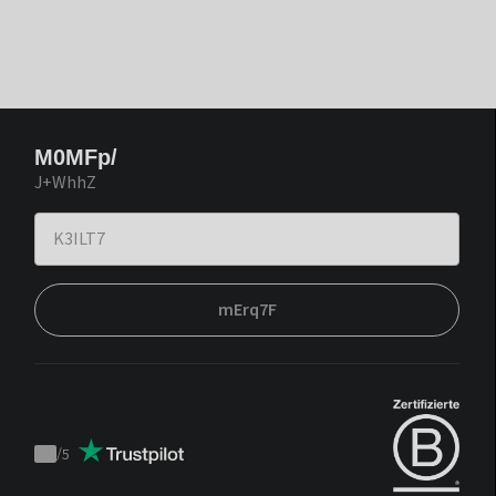
M0MFp/
J+WhhZ
mErq7F
/
5
Trustpilot
score