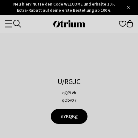
Otrium
Neu hier? Nutze den Code WELCOME und erhalte 10%
/
5
Extra-Rabatt auf deine erste Bestellung ab 100 €.
Trustpilot
score
Otrium
Categories
home
page
U/RGJC
qQPLVh
qObvX7
nYKQKg