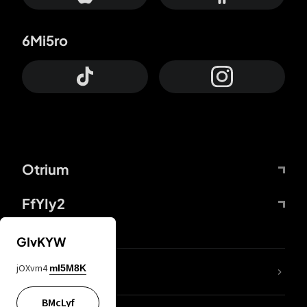
6Mi5ro
Otrium
FfYIy2
GIvKYW
jOXvm4
mI5M8K
DDcvSo
BMcLyf