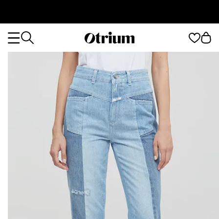
Otrium
Otrium
home
page