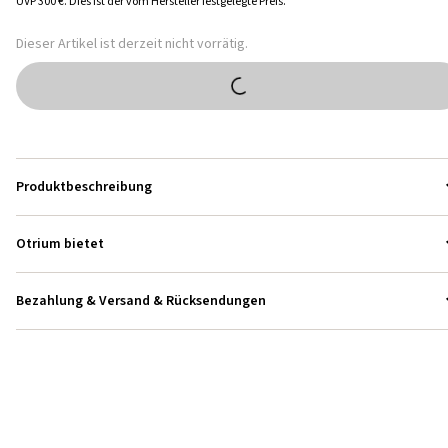
UVP
300 €
.
Dies ist der vom Hersteller festgelegte Preis.
Dieser Artikel ist derzeit nicht vorrätig.
Produktbeschreibung
Otrium bietet
Bezahlung & Versand & Rücksendungen