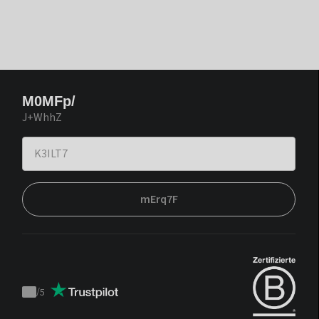
M0MFp/
J+WhhZ
mErq7F
/
5
Trustpilot
score