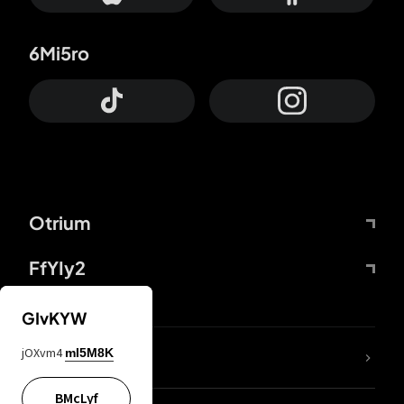
6Mi5ro
Otrium
FfYIy2
GIvKYW
jOXvm4
mI5M8K
DDcvSo
BMcLyf