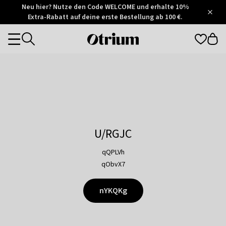
Otrium
Neu hier? Nutze den Code WELCOME und erhalte 10%
/
5
Extra-Rabatt auf deine erste Bestellung ab 100 €.
Trustpilot
score
Otrium
Categories
home
page
U/RGJC
qQPLVh
qObvX7
nYKQKg