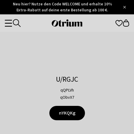
Otrium
Neu hier? Nutze den Code WELCOME und erhalte 10%
/
5
Extra-Rabatt auf deine erste Bestellung ab 100 €.
Trustpilot
score
Otrium
Categories
home
page
U/RGJC
qQPLVh
qObvX7
nYKQKg