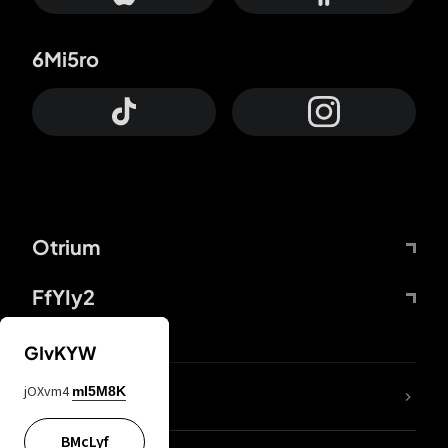
6Mi5ro
Otrium
FfYIy2
GIvKYW
jOXvm4
mI5M8K
DDcvSo
BMcLyf