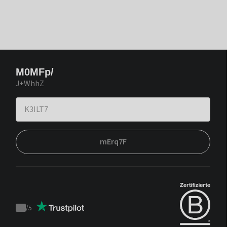
M0MFp/
J+WhhZ
mErq7F
/
5
Trustpilot
score