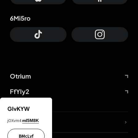
6Mi5ro
Otrium
FfYIy2
GIvKYW
jOXvm4
mI5M8K
DDcvSo
BMcLyf