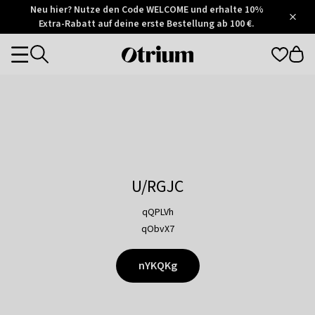
Otrium
Neu hier? Nutze den Code WELCOME und erhalte 10%
/
5
Extra-Rabatt auf deine erste Bestellung ab 100 €.
Trustpilot
score
Otrium
Categories
home
page
U/RGJC
qQPLVh
qObvX7
nYKQKg