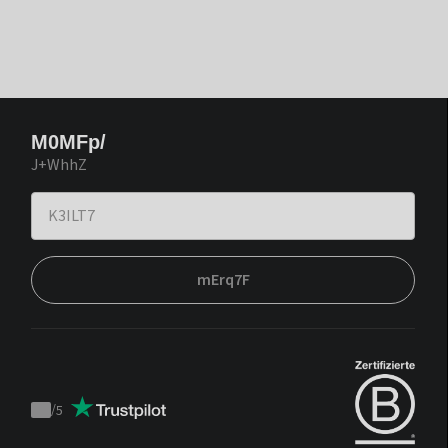
M0MFp/
J+WhhZ
mErq7F
/
5
Trustpilot
score