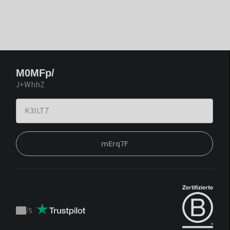
M0MFp/
J+WhhZ
mErq7F
/
5
Trustpilot
score