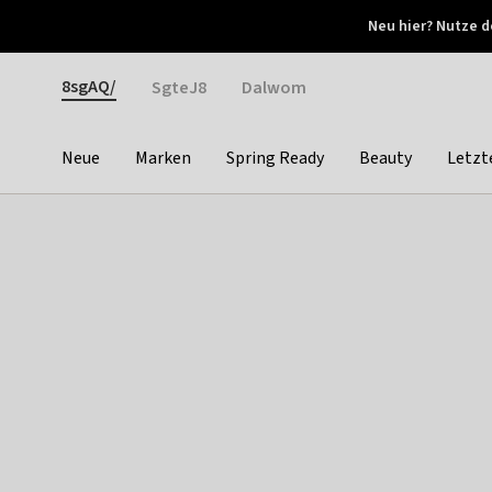
Otrium
Neu hier? Nutze d
Neue Angebote jede Woche
Kostenloser Versand ab 
Gender
8sgAQ/
SgteJ8
Dalwom
Neue
Marken
Spring Ready
Beauty
Letzt
Categories