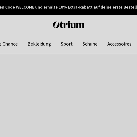
en Code WELCOME und erhalte 10% Extra-Rabatt auf deine erste Bestell
150€ !
Später zahlen
Otrium
home
page
e Chance
Bekleidung
Sport
Schuhe
Accessoires