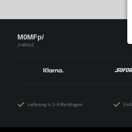
M0MFp/
J+WhhZ
Lieferung in 1–4 Werktagen
Ein