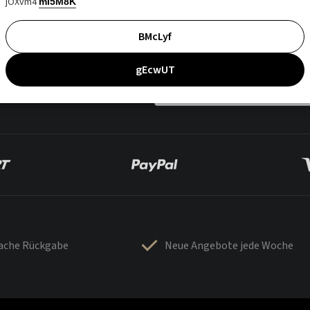
jOXvm4
mI5M8K
BMcLyf
gEcwUT
fache Rückgabe
Neue Angebote jede Woche