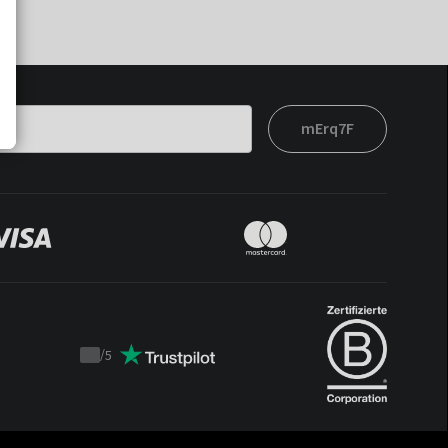
mErq7F
/
5
Trustpilot
score