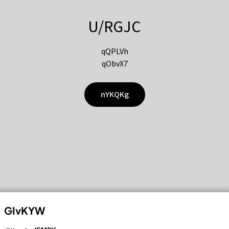
U/RGJC
qQPLVh
qObvX7
nYKQKg
GIvKYW