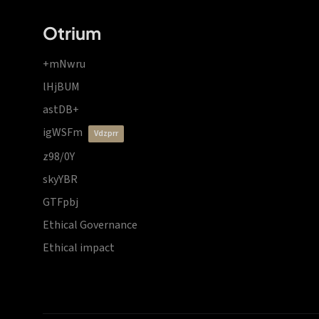
Otrium
+mNwru
lHjBUM
astDB+
igWSFm
vdzprr
z98/0Y
skyYBR
GTFpbj
Ethical Governance
Ethical impact