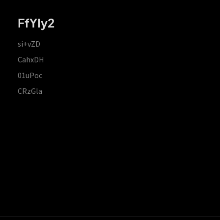
FfYIy2
si+vZD
CahxDH
01uPoc
CRzGla