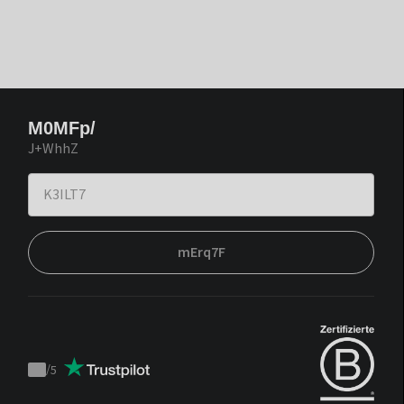
M0MFp/
J+WhhZ
mErq7F
/
5
Trustpilot
score