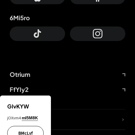
6Mi5ro
Otrium
FfYIy2
GIvKYW
jOXvm4
mI5M8K
DDcvSo
BMcLyf