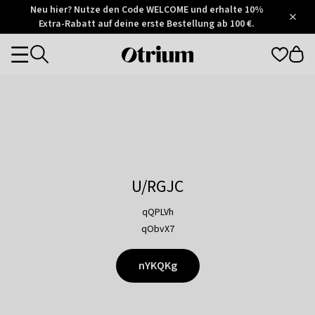
Otrium
Neu hier? Nutze den Code WELCOME und erhalte 10%
/
5
Extra-Rabatt auf deine erste Bestellung ab 100 €.
Trustpilot
score
Otrium
Categories
home
page
U/RGJC
qQPLVh
qObvX7
nYKQKg