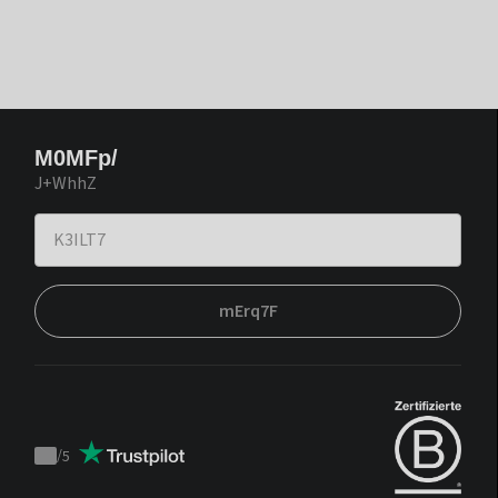
M0MFp/
J+WhhZ
mErq7F
/
5
Trustpilot
score