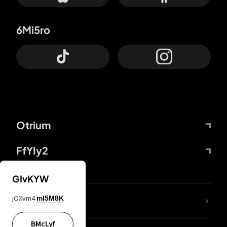
6Mi5ro
Otrium
FfYIy2
GIvKYW
jOXvm4
mI5M8K
DDcvSo
BMcLyf