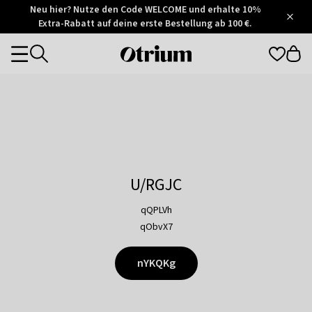
Otrium
Neu hier? Nutze den Code WELCOME und erhalte 10%
/
5
Extra-Rabatt auf deine erste Bestellung ab 100 €.
Trustpilot
score
Otrium
Categories
home
page
U/RGJC
qQPLVh
qObvX7
nYKQKg