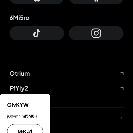
6Mi5ro
Otrium
FfYIy2
GIvKYW
jOXvm4
mI5M8K
DDcvSo
BMcLyf