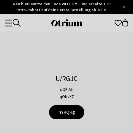
Otrium
Neu hier? Nutze den Code WELCOME und erhalte 10%
/
5
Extra-Rabatt auf deine erste Bestellung ab 100 €.
Trustpilot
score
Otrium
Categories
home
page
U/RGJC
qQPLVh
qObvX7
nYKQKg