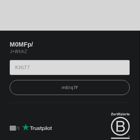
M0MFp/
J+WhhZ
mErq7F
/
5
Trustpilot
score