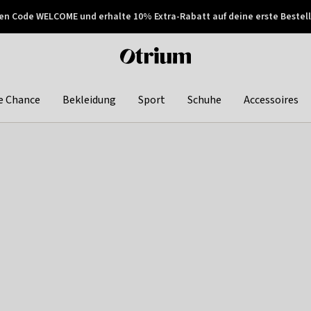
en Code WELCOME und erhalte 10% Extra-Rabatt auf deine erste Bestell
150€ !
Später zahlen
Otrium
home
page
e Chance
Bekleidung
Sport
Schuhe
Accessoires