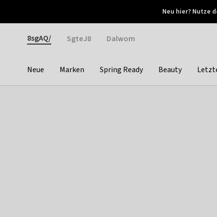
Otrium
Neu hier? Nutze d
Neue Angebote jede Woche
Kostenloser Versand ab 
Gender
8sgAQ/
SgteJ8
Dalwom
Neue
Marken
Spring Ready
Beauty
Letzt
Categories