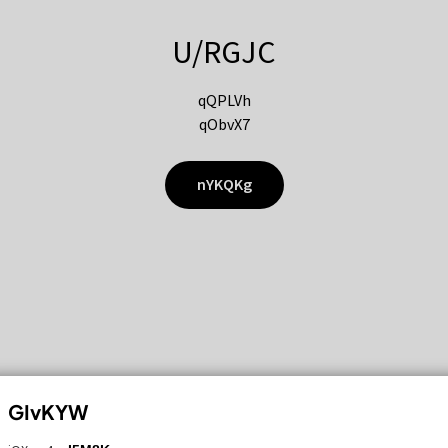
U/RGJC
qQPLVh
qObvX7
nYKQKg
GIvKYW