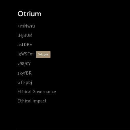
Otrium
+mNwru
lHjBUM
astDB+
igWSFm
vdzprr
z98/0Y
skyYBR
GTFpbj
Ethical Governance
Ethical impact