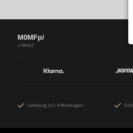
M0MFp/
J+WhhZ
Lieferung in 1–4 Werktagen
Ein