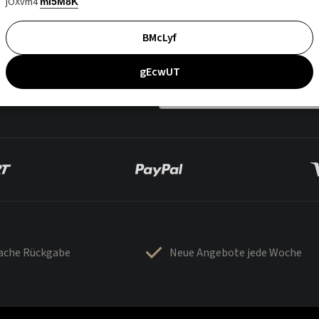
jOXvm4
mI5M8K
BMcLyf
gEcwUT
fache Rückgabe
Neue Angebote jede Woche