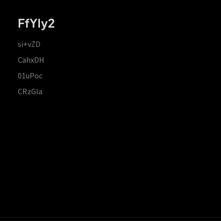
FfYIy2
si+vZD
CahxDH
01uPoc
CRzGla