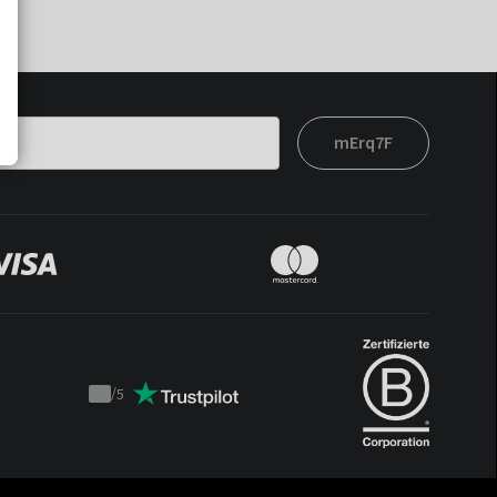
mErq7F
/
5
Trustpilot
score